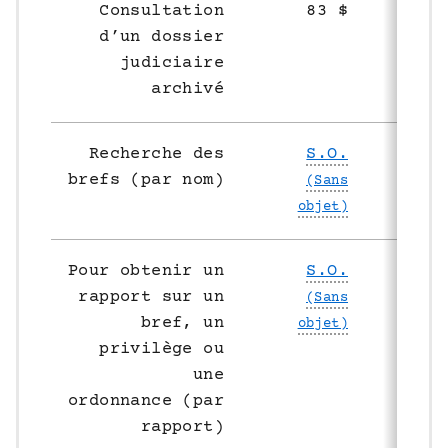
Consultation
83 $
8
d’un dossier
judiciaire
archivé
Recherche des
S.O.
S
brefs (par nom)
Pour obtenir un
S.O.
S
rapport sur un
bref, un
privilège ou
une
ordonnance (par
rapport)