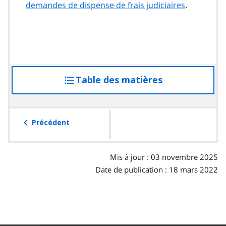
demandes de dispense de frais judiciaires
.
Table des matières
accéder
à
la
table
Précédent
des
matières
Mis à jour : 03 novembre 2025
Date de publication : 18 mars 2022