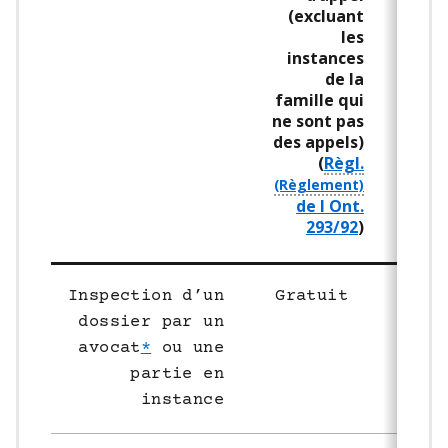
(excluant
de 
les
33
instances
de la
famille qui
ne sont pas
des appels)
(
Règl.
de l Ont.
293/92
)
Inspection d’un
Gratuit
Grat
dossier par un
avocat
*
ou une
partie en
instance