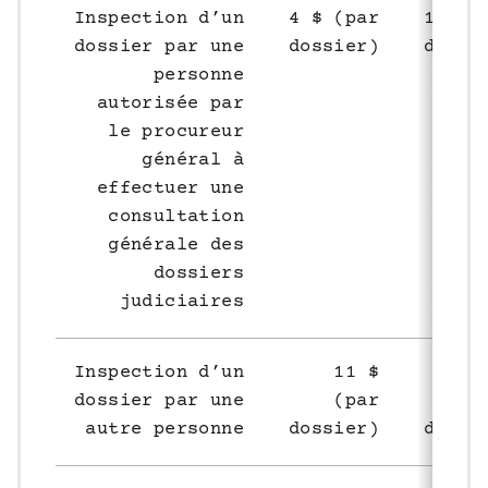
Inspection d’un
4 $ (par
1 $ (
dossier par une
dossier)
dossi
personne
autorisée par
le procureur
général à
effectuer une
consultation
générale des
dossiers
judiciaires
Inspection d’un
11 $
1
dossier par une
(par
(
autre personne
dossier)
dossi