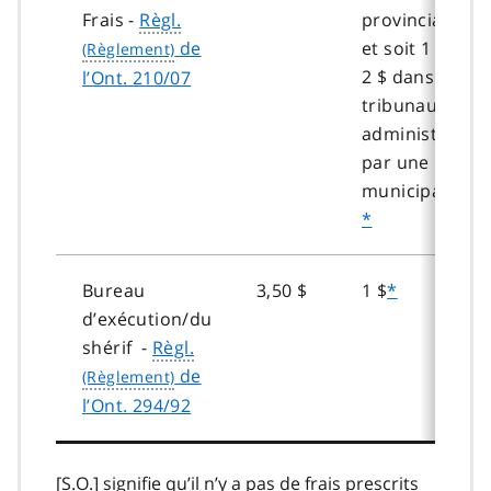
Frais -
Règl.
provinciaux;
de
et soit 1 $ soit
2 $ dans les
l’Ont. 210/07
tribunaux
administrés
par une
municipalité.
*
*
Bureau
3,50 $
1 $
*
d’exécution/du
shérif -
Règl.
de
l’Ont. 294/92
[S.O.]
signifie qu’il n’y a pas de frais prescrits