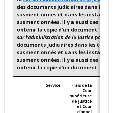
des documents judiciaires dans les t
susmentionnés et dans les instances 
susmentionnées. Il y a aussi des frais
obtenir la copie d’un document. Voir
sur l’administration de la justice
pour av
documents judiciaires dans les tribu
susmentionnés et dans les instances 
susmentionnées. Il y a aussi des frais
obtenir la copie d’un document. Voir
Service
Frais de la
Frais
Cour
Cou
supérieure
pe
de justice
cré
et Cour
(
d’appel