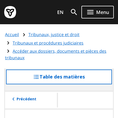
Aller
Page
au
EN
Menu
d'accueil
contenu
du
principal
gouvernement
Accueil
Tribunaux, justice et droit
de
l'Ontario
Tribunaux et procédures judiciaires
Accéder aux dossiers, documents et pièces des
tribunaux
Table des matières
accéder
à
la
table
Précédent
des
matières