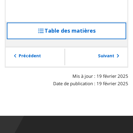
Table des matières
accéder
à
la
table
Précédent
Suivant
des
matières
Mis à jour : 19 février 2025
Date de publication : 19 février 2025