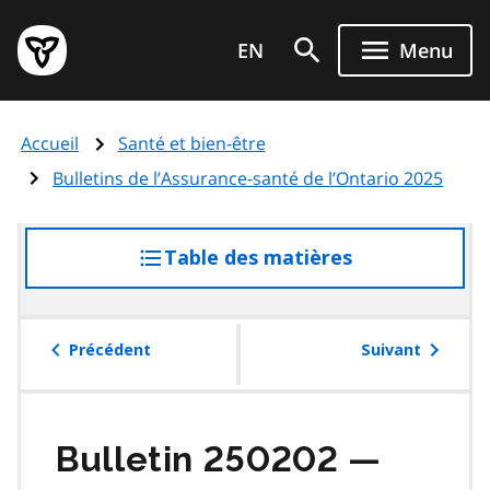
Aller
Page
au
EN
Menu
d'accueil
contenu
du
principal
gouvernement
Accueil
Santé et bien-être
de
l'Ontario
Bulletins de l’Assurance-santé de l’Ontario 2025
Table des matières
accéder
à
la
table
Précédent
Suivant
des
matières
Bulletin 250202 —