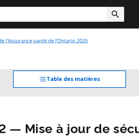
rcher
Soumett
 de l’Assurance-santé de l’Ontario 2025
Table des matières
accéder
à
la
table
des
matières
2 — Mise à jour de sécu