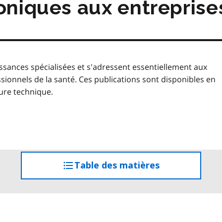
oniques aux entreprise
sances spécialisées et s'adressent essentiellement aux
nnels de la santé. Ces publications sont disponibles en
ure technique.
Table des matières
accéder
à
la
table
des