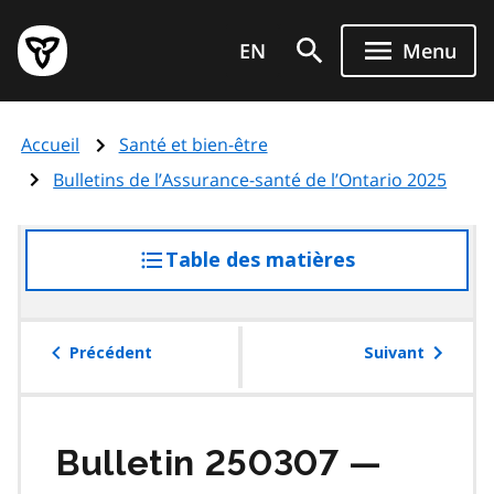
Aller
Page
au
EN
Menu
d'accueil
contenu
du
principal
gouvernement
Accueil
Santé et bien-être
de
l'Ontario
Bulletins de l’Assurance-santé de l’Ontario 2025
Table des matières
accéder
à
la
table
Précédent
Suivant
des
matières
Bulletin 250307 —