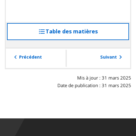
Table des matières
accéder
à
la
table
Précédent
Suivant
des
matières
Mis à jour : 31 mars 2025
Date de publication : 31 mars 2025