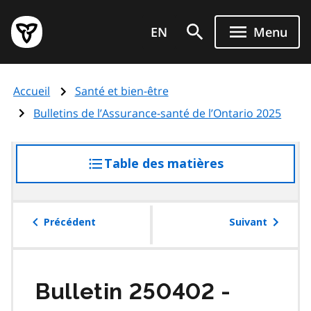
Aller
Page
au
EN
Menu
d'accueil
contenu
du
principal
gouvernement
Accueil
Santé et bien-être
de
l'Ontario
Bulletins de l’Assurance-santé de l’Ontario 2025
Table des matières
accéder
à
la
table
Précédent
Suivant
des
matières
Bulletin 250402 -