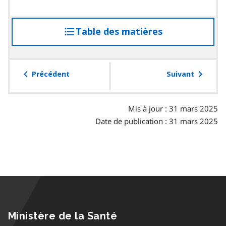
Table des matières
accéder
à
la
table
Précédent
Suivant
des
matières
Mis à jour : 31 mars 2025
Date de publication : 31 mars 2025
Ministère de la Santé