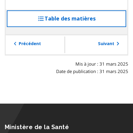
Table des matières
accéder
à
la
table
Précédent
Suivant
des
matières
Mis à jour : 31 mars 2025
Date de publication : 31 mars 2025
Ministère de la Santé