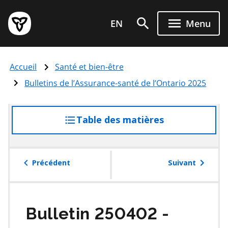
Aller
Page
au
EN
Menu
d'accueil
contenu
du
principal
gouvernement
Accueil
Santé et bien-être
de
l'Ontario
Bulletins de l’Assurance-santé de l’Ontario 2025
Table des matières
accéder
à
la
table
Précédent
Suivant
des
matières
Bulletin 250402 -