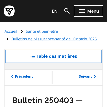
Aller
Page
au
EN
Menu
d'accueil
contenu
du
principal
gouvernement
Accueil
Santé et bien-être
de
l'Ontario
Bulletins de l’Assurance-santé de l’Ontario 2025
Table des matières
accéder
à
la
table
Précédent
Suivant
des
matières
Bulletin 250403 —