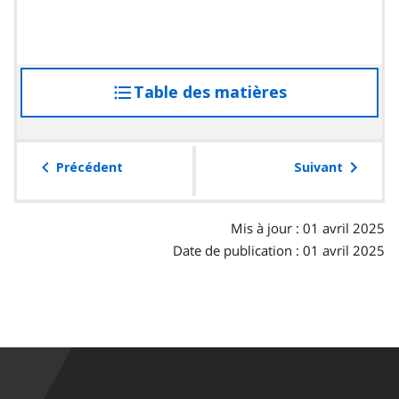
Table des matières
accéder
à
la
table
Précédent
Suivant
des
matières
Mis à jour : 01 avril 2025
Date de publication : 01 avril 2025