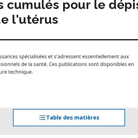
fs cumulés pour le dép
e l'utérus
sances spécialisées et s'adressent essentiellement aux
nnels de la santé. Ces publications sont disponibles en
ure technique.
Table des matières
accéder
à
la