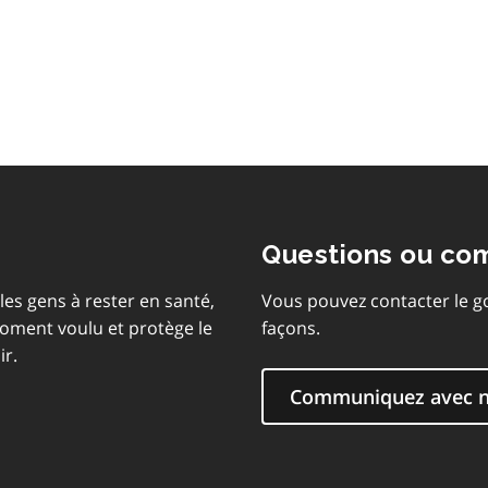
table
des
matières
Questions ou co
les gens à rester en santé,
Vous pouvez contacter le g
moment voulu et protège le
façons.
ir.
Communiquez avec 