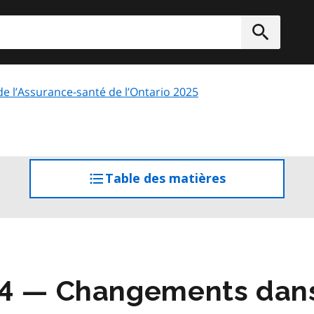
rcher
Soumett
 de l’Assurance-santé de l’Ontario 2025
Table des matières
accéder
à
la
table
des
matières
04 — Changements dans