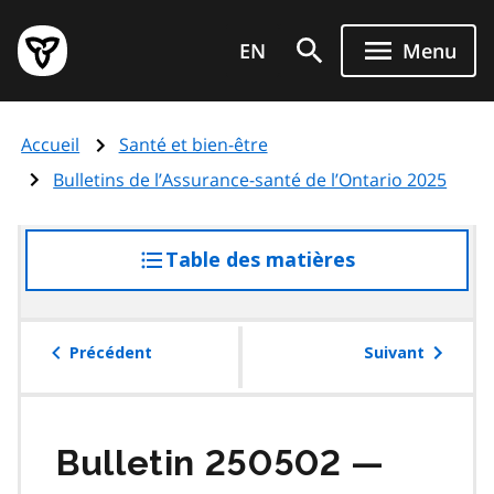
Aller
Page
au
EN
Menu
d'accueil
contenu
du
principal
gouvernement
Accueil
Santé et bien-être
de
l'Ontario
Bulletins de l’Assurance-santé de l’Ontario 2025
Table des matières
accéder
à
la
table
Précédent
Suivant
des
matières
Bulletin 250502 —