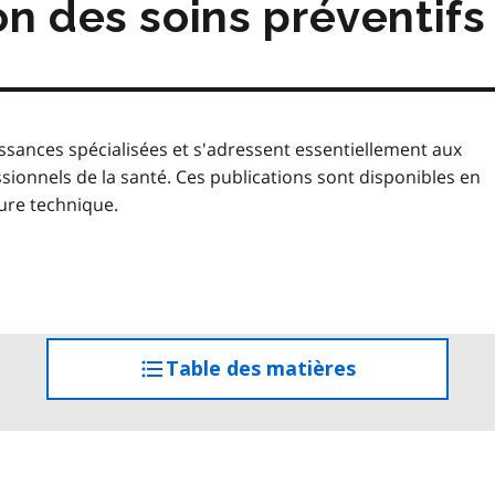
n des soins préventifs
sances spécialisées et s'adressent essentiellement aux
nnels de la santé. Ces publications sont disponibles en
ure technique.
Table des matières
accéder
à
la
table
des