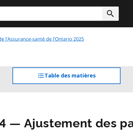
rcher
Soumett
 de l’Assurance-santé de l’Ontario 2025
Table des matières
accéder
à
la
table
des
matières
4 — Ajustement des pa