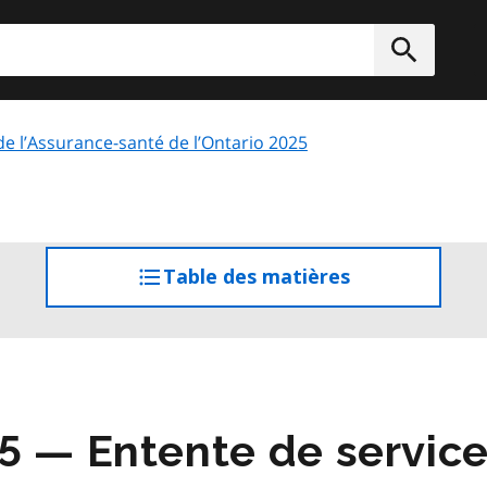
rcher
Soumett
 de l’Assurance-santé de l’Ontario 2025
Table des matières
accéder
à
la
table
des
matières
5 — Entente de servic