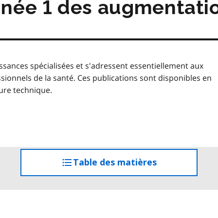
née 1 des augmentati
sances spécialisées et s'adressent essentiellement aux
nnels de la santé. Ces publications sont disponibles en
ure technique.
Table des matières
accéder
à
la
table
des