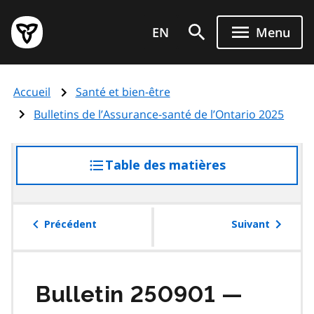
Aller
Page
au
EN
Menu
d'accueil
contenu
du
principal
gouvernement
Accueil
Santé et bien-être
de
l'Ontario
Bulletins de l’Assurance-santé de l’Ontario 2025
Table des matières
accéder
à
la
table
Précédent
Suivant
des
matières
Bulletin 250901 —