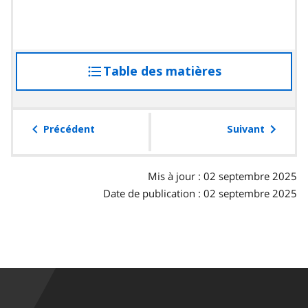
Table des matières
accéder
à
la
table
Précédent
Suivant
des
matières
Mis à jour : 02 septembre 2025
Date de publication : 02 septembre 2025