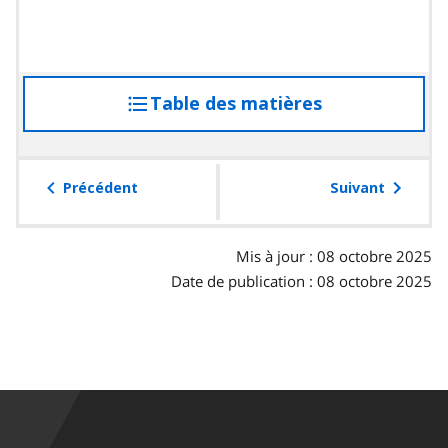
Table des matières
accéder
à
la
table
Précédent
Suivant
des
matières
Mis à jour : 08 octobre 2025
Date de publication : 08 octobre 2025