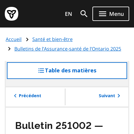
Aller
Page
au
EN
Menu
d'accueil
contenu
du
principal
gouvernement
Accueil
Santé et bien-être
de
l'Ontario
Bulletins de l’Assurance-santé de l’Ontario 2025
Table des matières
accéder
à
la
table
Précédent
Suivant
des
matières
Bulletin 251002 —