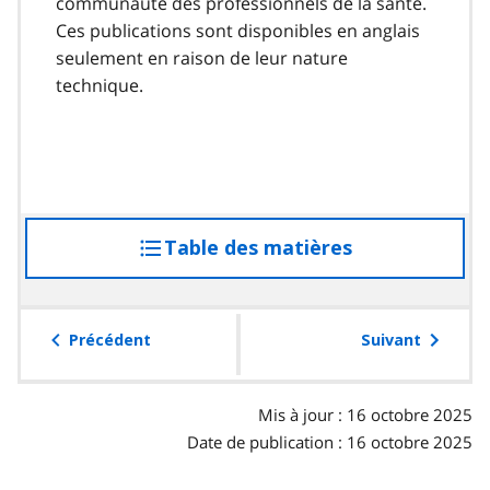
communauté des professionnels de la santé.
Ces publications sont disponibles en anglais
seulement en raison de leur nature
technique.
Table des matières
accéder
à
la
table
Précédent
Suivant
des
matières
Mis à jour : 16 octobre 2025
Date de publication : 16 octobre 2025