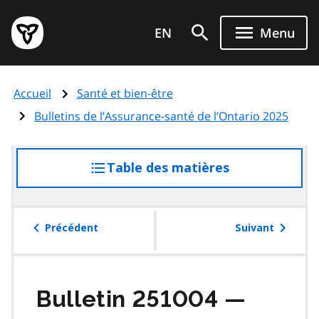
Aller
Page
au
EN
Menu
d'accueil
contenu
du
principal
gouvernement
Accueil
Santé et bien-être
de
l'Ontario
Bulletins de l’Assurance-santé de l’Ontario 2025
Table des matières
accéder
à
la
table
Précédent
Suivant
des
matières
Bulletin 251004 —