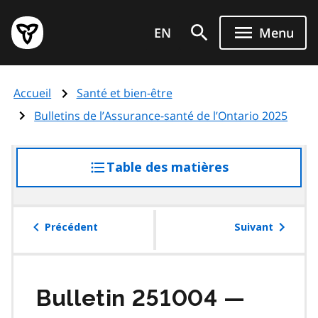
Aller
Page
au
EN
Menu
d'accueil
contenu
du
principal
gouvernement
Accueil
Santé et bien-être
de
l'Ontario
Bulletins de l’Assurance-santé de l’Ontario 2025
Table des matières
accéder
à
la
table
Précédent
Suivant
des
matières
Bulletin 251004 —