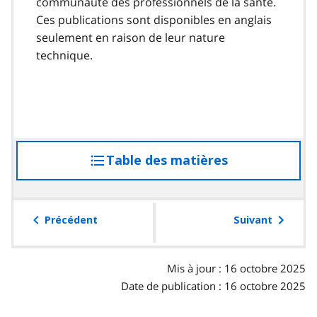
communauté des professionnels de la santé.
Ces publications sont disponibles en anglais
seulement en raison de leur nature
technique.
Table des matières
accéder
à
la
table
Précédent
Suivant
des
matières
Mis à jour : 16 octobre 2025
Date de publication : 16 octobre 2025