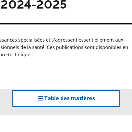
e 2024-2025
sances spécialisées et s'adressent essentiellement aux
nnels de la santé. Ces publications sont disponibles en
ure technique.
Table des matières
accéder
à
la
table
des