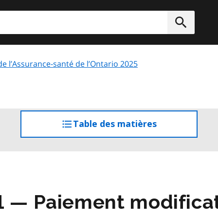
rcher
Soumett
 de l’Assurance-santé de l’Ontario 2025
Table des matières
accéder
à
la
table
des
matières
1 — Paiement modificat