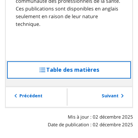
communauté des professionnels de la santé.
Ces publications sont disponibles en anglais
seulement en raison de leur nature
technique.
Table des matières
accéder
à
la
table
Précédent
Suivant
des
matières
Mis à jour : 02 décembre 2025
Date de publication : 02 décembre 2025