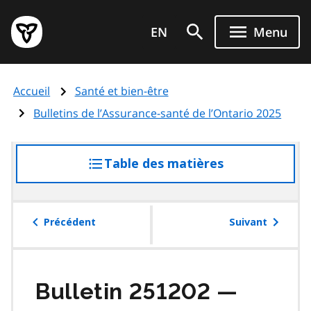
Aller
Page
au
EN
Menu
d'accueil
contenu
du
principal
gouvernement
Accueil
Santé et bien-être
de
l'Ontario
Bulletins de l’Assurance-santé de l’Ontario 2025
Table des matières
accéder
à
la
table
Précédent
Suivant
des
matières
Bulletin 251202 —