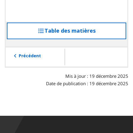
Table des matières
accéder
à
la
table
Précédent
des
matières
Mis à jour : 19 décembre 2025
Date de publication : 19 décembre 2025