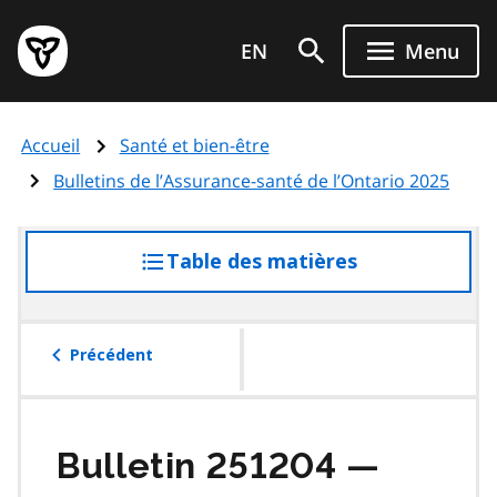
Aller
Page
au
EN
Menu
d'accueil
contenu
du
principal
gouvernement
Accueil
Santé et bien-être
de
l'Ontario
Bulletins de l’Assurance-santé de l’Ontario 2025
Table des matières
accéder
à
la
table
Précédent
des
matières
Bulletin 251204 —