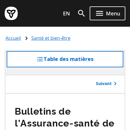
Aller
Page
au
EN
Menu
d'accueil
contenu
du
principal
gouvernement
Accueil
Santé et bien-être
de
l'Ontario
Table des matières
accéder
à
la
table
Suivant
des
matières
Bulletins de
l’Assurance-santé de