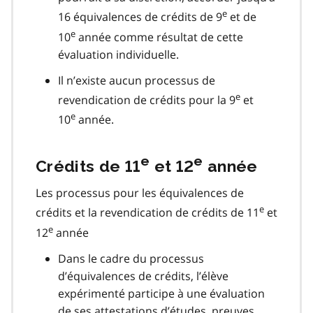
e
16 équivalences de crédits de 9
et de
e
10
année comme résultat de cette
évaluation individuelle.
Il n’existe aucun processus de
e
revendication de crédits pour la 9
et
e
10
année.
e
e
Crédits de 11
et 12
année
Les processus pour les équivalences de
e
crédits et la revendication de crédits de 11
et
e
12
année
Dans le cadre du processus
d’équivalences de crédits, l’élève
expérimenté participe à une évaluation
de ses attestations d’études, preuves