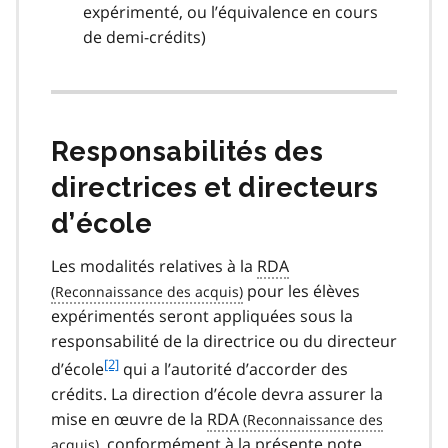
expérimenté, ou l’équivalence en cours
de demi-crédits)
Responsabilités des
directrices et directeurs
d’école
Les modalités relatives à la
RDA
pour les élèves
expérimentés seront appliquées sous la
responsabilité de la directrice ou du directeur
f
[2]
d’école
qui a l’autorité d’accorder des
o
crédits. La direction d’école devra assurer la
o
mise en œuvre de la
RDA
t
, conformément à la présente note.
n