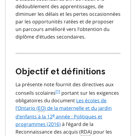
dédoublement des apprentissages, de
diminuer les délais et les pertes occasionnées
par les opportunités ratées et de proposer
un parcours amélioré vers l’obtention du
diplôme d’études secondaires.
Objectif et définitions
La présente note fournit des directives aux
f
[1]
conseils scolaires
portant sur les exigences
o
obligatoires du document
Les écoles de
o
l’Ontario (
EO
) de la maternelle et du jardin
t
e
d’enfants à la 12
année : Politiques et
n
o
programmes (2016)
à l’égard de la
t
Reconnaissance des acquis (
RDA
) pour les
e