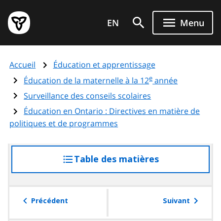
Aller
Page
au
EN
Menu
d'accueil
contenu
du
principal
gouvernement
Accueil
Éducation et apprentissage
de
e
l'Ontario
Éducation de la maternelle à la 12
année
Surveillance des conseils scolaires
Éducation en Ontario : Directives en matière de
politiques et de programmes
Table des matières
accéder
à
la
table
Précédent
Suivant
des