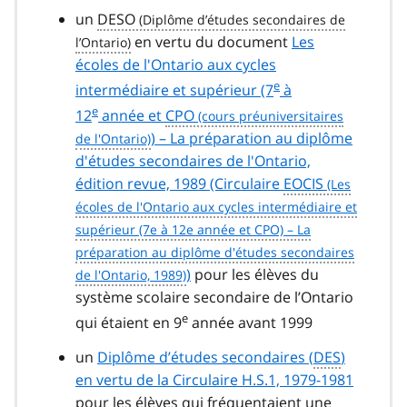
un
DESO
en vertu du document
Les
écoles de l'Ontario aux cycles
e
intermédiaire et supérieur (7
à
e
12
année et
CPO
) – La préparation au diplôme
d'études secondaires de l'Ontario,
édition revue, 1989 (Circulaire
EOCIS
)
pour les élèves du
système scolaire secondaire de l’Ontario
e
qui étaient en 9
année avant 1999
un
Diplôme d’études secondaires (
DES
)
en vertu de la Circulaire H.S.1, 1979-1981
pour les élèves qui fréquentaient une