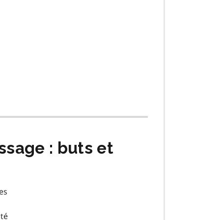
ssage : buts et
es
lté