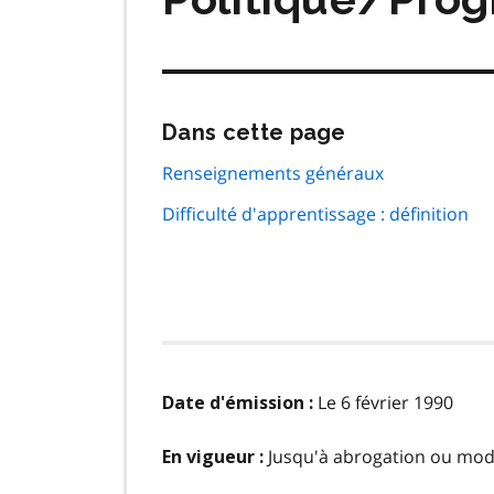
Passer
Dans cette page
cette
navigation
Renseignements généraux
de
Difficulté d'apprentissage : définition
page
Le 6 février 1990
Date d'émission :
Jusqu'à abrogation ou modi
En vigueur :