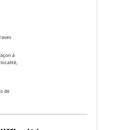
graves
 façon à
localité,
is de