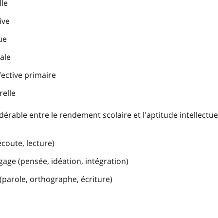
lle
ive
ue
ale
fective primaire
relle
érable entre le rendement scolaire et l'aptitude intellectuel
écoute, lecture)
ngage (pensée, idéation, intégration)
 (parole, orthographe, écriture)