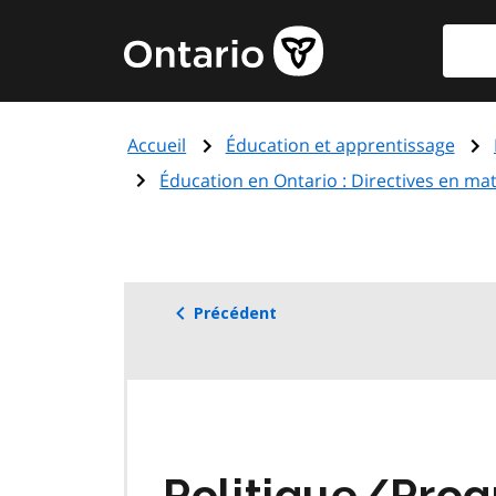
Aller
Reche
Page
au
d'accueil
contenu
du
principal
gouvernement
Accueil
Éducation et apprentissage
de
l'Ontario
Éducation en Ontario : Directives en ma
Précédent
Politique/Pro