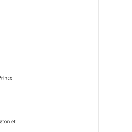
Prince
ngton
et