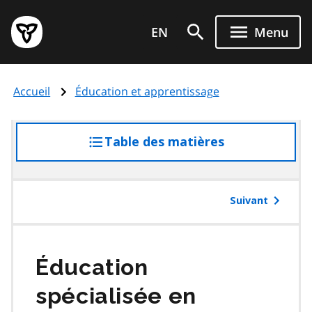
Aller
Page
au
EN
Menu
d'accueil
contenu
du
principal
gouvernement
Accueil
Éducation et apprentissage
de
l'Ontario
Table des matières
accéder
à
la
table
Suivant
des
matières
Éducation
spécialisée en