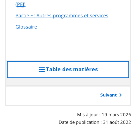
(
PEI
)
Partie F : Autres programmes et services
Glossaire
Table des matières
accéder
à
la
table
Suivant
des
matières
Mis à jour : 19 mars 2026
Date de publication : 31 août 2022