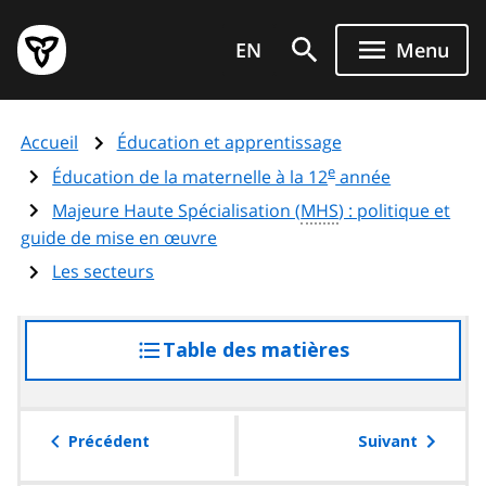
Aller
Page
au
EN
Menu
d'accueil
contenu
du
principal
gouvernement
Accueil
Éducation et apprentissage
de
e
l'Ontario
Éducation de la maternelle à la 12
année
Majeure Haute Spécialisation (
MHS
) : politique et
guide de mise en œuvre
Les secteurs
Table des matières
accéder
à
la
table
Précédent
Suivant
des