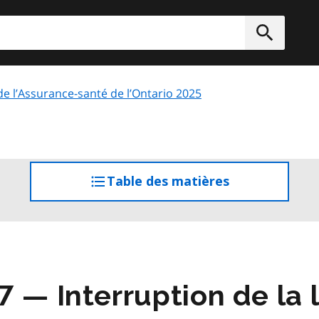
rcher
Soumett
 de l’Assurance-santé de l’Ontario 2025
Table des matières
accéder
à
la
table
des
matières
 — Interruption de la l