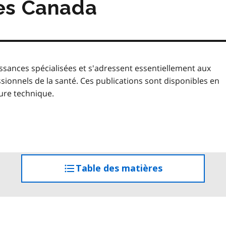
tes Canada
sances spécialisées et s'adressent essentiellement aux
nnels de la santé. Ces publications sont disponibles en
ture technique.
Table des matières
accéder
à
la
table
des