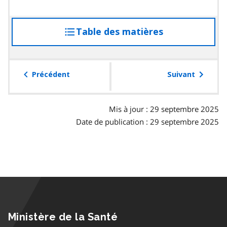
Table des matières
accéder
à
la
table
Précédent
Suivant
des
matières
Mis à jour : 29 septembre 2025
Date de publication : 29 septembre 2025
Ministère de la Santé