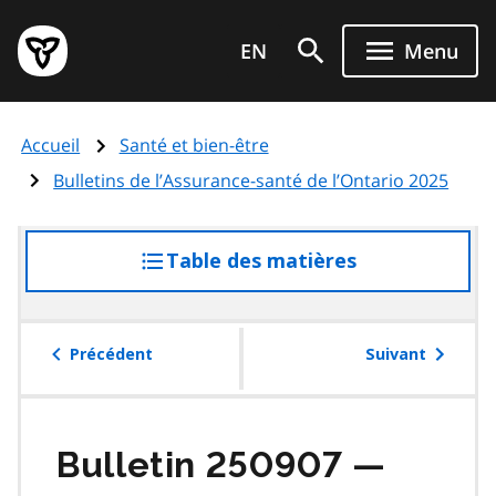
Aller
Page
au
EN
Menu
d'accueil
contenu
du
principal
gouvernement
Accueil
Santé et bien-être
de
l'Ontario
Bulletins de l’Assurance-santé de l’Ontario 2025
Table des matières
accéder
à
la
table
Précédent
Suivant
des
matières
Bulletin 250907 —