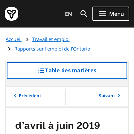
Aller
Page
au
EN
Menu
d'accueil
contenu
du
principal
gouvernement
Accueil
Travail et emploi
de
l'Ontario
Rapports sur l’emploi de l’Ontario
Table des matières
accéder
à
la
table
Précédent
Suivant
des
matières
d’avril à juin 2019