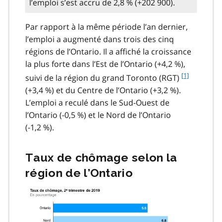
l’emploi s’est accru de 2,8 % (+202 900).
Par rapport à la même période l’an dernier,
l’emploi a augmenté dans trois des cinq
régions de l’Ontario. Il a affiché la croissance
la plus forte dans l’Est de l’Ontario (+4,2 %),
f
[1]
suivi de la région du grand Toronto (RGT)
o
(+3,4 %) et du Centre de l’Ontario (+3,2 %).
o
L’emploi a reculé dans le Sud-Ouest de
t
l’Ontario (-0,5 %) et le Nord de l’Ontario
n
(-1,2 %).
o
t
e
Taux de chômage selon la
1
région de l’Ontario