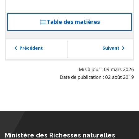
Table des matières
accéder
à
la
table
Précédent
Suivant
des
matières
Mis à jour : 09 mars 2026
Date de publication : 02 août 2019
Ministère des Richesses naturelles