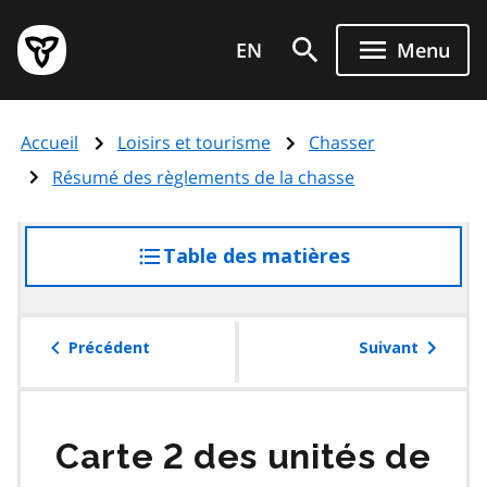
Aller
Page
au
EN
Menu
d'accueil
contenu
du
principal
gouvernement
Accueil
Loisirs et tourisme
Chasser
de
l'Ontario
Résumé des règlements de la chasse
Table des matières
accéder
à
la
table
Précédent
Suivant
des
matières
Carte 2 des unités de