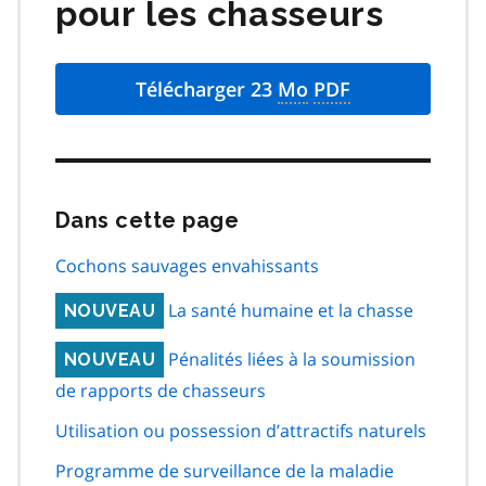
pour les chasseurs
Télécharger 23
Mo
PDF
Dans cette page
Passer
cette
navigation
Cochons sauvages envahissants
de
page
La santé humaine et la chasse
NOUVEAU
Pénalités liées à la soumission
NOUVEAU
de rapports de chasseurs
Utilisation ou possession d’attractifs naturels
Programme de surveillance de la maladie