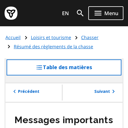
Aller
Page
au
EN
Menu
d'accueil
contenu
du
principal
gouvernement
Accueil
Loisirs et tourisme
Chasser
de
l'Ontario
Résumé des règlements de la chasse
Table des matières
accéder
à
la
table
Précédent
Suivant
des
matières
Messages importants