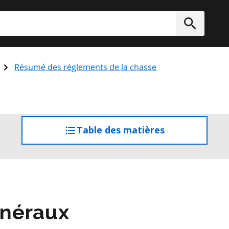
rcher
Soumett
Résumé des règlements de la chasse
Table des matières
accéder
à
la
table
des
matières
néraux