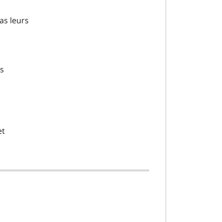
as leurs
is
et