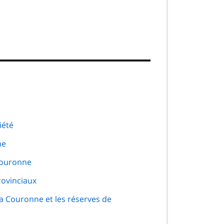
iété
ne
Couronne
rovinciaux
la Couronne et les réserves de