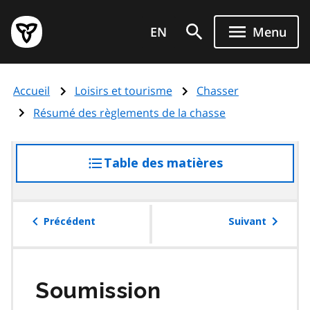
Aller
Page
au
EN
Menu
d'accueil
contenu
du
principal
gouvernement
Accueil
Loisirs et tourisme
Chasser
de
l'Ontario
Résumé des règlements de la chasse
Table des matières
accéder
à
la
table
Précédent
Suivant
des
matières
Soumission