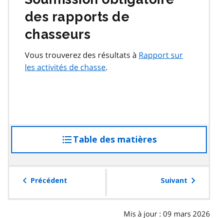
des rapports de
chasseurs
Vous trouverez des résultats à
Rapport sur
les activités de chasse
.
Table des matières
accéder
à
la
table
Précédent
Suivant
des
matières
Mis à jour : 09 mars 2026