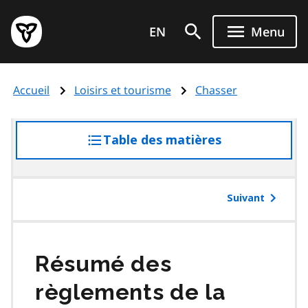
Aller
Page
au
EN
Menu
d'accueil
contenu
du
principal
gouvernement
Accueil
Loisirs et tourisme
Chasser
de
l'Ontario
Table des matières
accéder
à
la
table
Suivant
des
matières
Résumé des
règlements de la