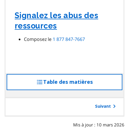
Signalez les abus des
ressources
Composez le
1 877 847-7667
Table des matières
accéder
à
la
table
Suivant
des
matières
Mis à jour : 10 mars 2026