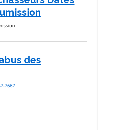
oumission
mission
 abus des
47-7667