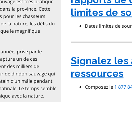
sauvage est très pratique
dans la province. Cette
limites de s
s pour les chasseurs
e la nature, les défis du
Dates limites de sou
i que le magnifique
année, prise par le
Signalez les
apture un de ces
t des milliers de
ressources
r de dindon sauvage qui
intain d’un mâle pendant
Composez le
1 877 8
matinale. Le temps semble
ique avec la nature.