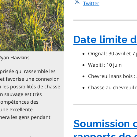
Twitter
Date limite
Orignal : 30 avril et 7 j
 Ryan Hawkins
Wapiti : 10 juin
 prisée qui rassemble les
Chevreuil sans bois : 
 et favorise une connexion
i les possibilités de chasse
Chasse au chevreuil r
on sauvage est très
x compétences des
 une excellente
nnera les gens pendant
Soumission o
rapports de 