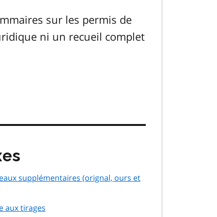
mmaires sur les permis de
uridique ni un recueil complet
xes
eaux supplémentaires (orignal, ours et
e aux tirages