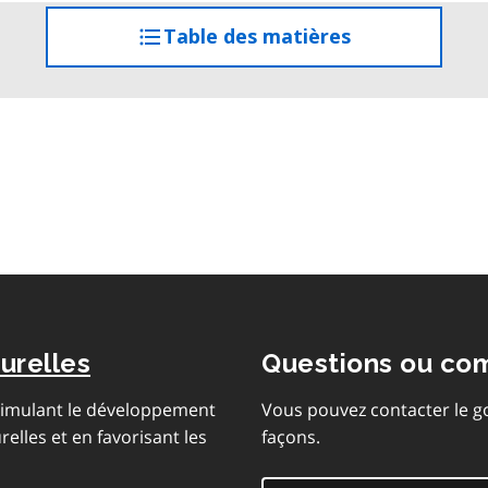
Table des matières
accéder
à
la
table
des
matières
urelles
Questions ou co
stimulant le développement
Vous pouvez contacter le g
lles et en favorisant les
façons.