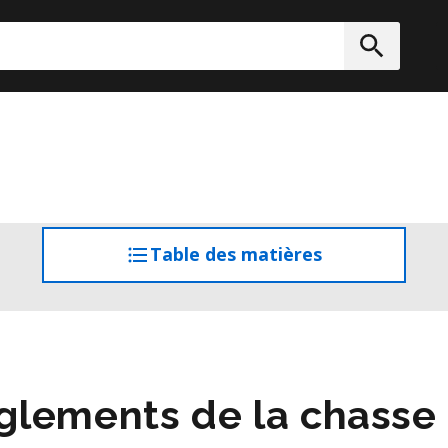
rcher
Soumett
Table des matières
accéder
à
la
table
des
matières
glements de la chasse