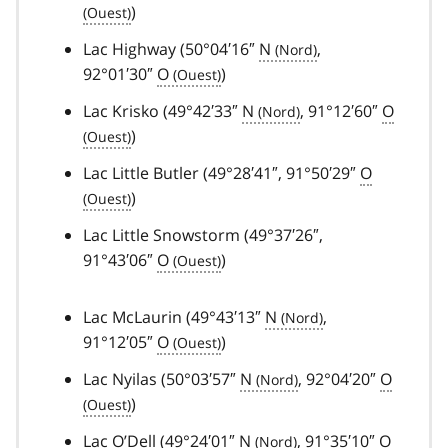
)
Lac Highway (50°04′16″
N
,
92°01′30″
O
)
Lac Krisko (49°42′33″
N
, 91°12′60″
O
)
Lac Little Butler (49°28′41″, 91°50′29″
O
)
Lac Little Snowstorm (49°37′26″,
91°43′06″
O
)
Lac McLaurin (49°43′13″
N
,
91°12′05″
O
)
Lac Nyilas (50°03′57″
N
, 92°04′20″
O
)
Lac O’Dell (49°24′01″
N
, 91°35′10″
O