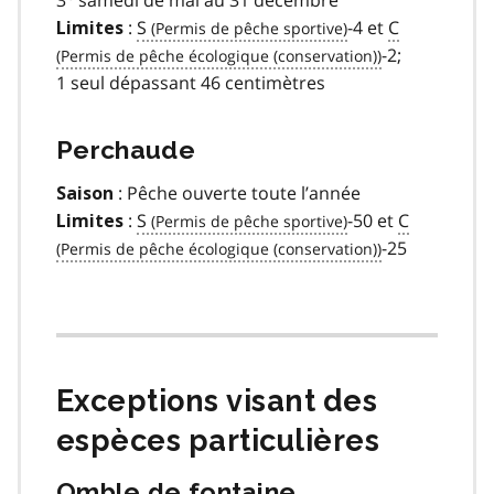
3
samedi de mai au 31 décembre
:
S
-4 et
C
Limites
-2;
1 seul dépassant 46 centimètres
Perchaude
: Pêche ouverte toute l’année
Saison
:
S
-50 et
C
Limites
-25
Exceptions visant des
espèces particulières
Omble de fontaine