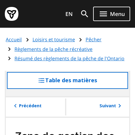
Aller
Page
au
EN
Menu
d'accueil
contenu
du
principal
gouvernement
Accueil
Loisirs et tourisme
Pêcher
de
l'Ontario
Règlements de la pêche récréative
Résumé des règlements de la pêche de l'Ontario
Table des matières
accéder
à
la
table
Précédent
Suivant
des
matières