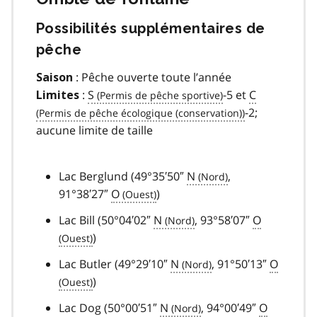
Possibilités supplémentaires de
pêche
: Pêche ouverte toute l’année
Saison
:
S
-5 et
C
Limites
-2;
aucune limite de taille
Lac Berglund (49°35′50″
N
,
91°38′27″
O
)
Lac Bill (50°04′02″
N
, 93°58′07″
O
)
Lac Butler (49°29′10″
N
, 91°50′13″
O
)
Lac Dog (50°00′51″
N
, 94°00′49″
O