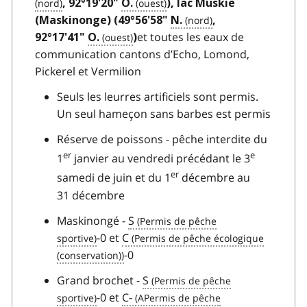
, 92°19'20"
O.
), lac Muskie
(Maskinonge) (49°56'58"
N.
,
et toutes les eaux de
92°17'41"
O.
)
communication cantons d’Echo, Lomond,
Pickerel et Vermilion
Seuls les leurres artificiels sont permis.
Un seul hameçon sans barbes est permis
Réserve de poissons - pêche interdite du
er
e
1
janvier au vendredi précédant le 3
er
samedi de juin et du 1
décembre au
31 décembre
Maskinongé -
S
-0 et
C
-0
Grand brochet -
S
-0 et
C-