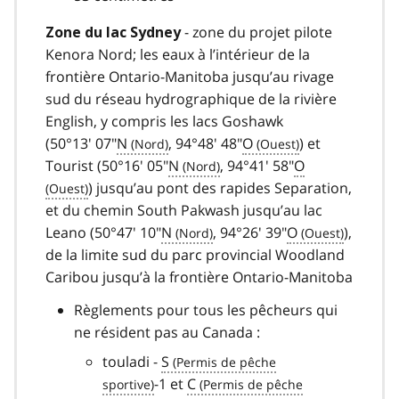
- zone du projet pilote
Zone du lac Sydney
Kenora Nord; les eaux à l’intérieur de la
frontière Ontario-Manitoba jusqu’au rivage
sud du réseau hydrographique de la rivière
English, y compris les lacs Goshawk
(50°13' 07"
N
, 94°48' 48"
O
) et
Tourist (50°16' 05"
N
, 94°41' 58"
O
) jusqu’au pont des rapides Separation,
et du chemin South Pakwash jusqu’au lac
Leano (50°47' 10"
N
, 94°26' 39"
O
),
de la limite sud du parc provincial Woodland
Caribou jusqu’à la frontière Ontario-Manitoba
Règlements pour tous les pêcheurs qui
ne résident pas au Canada :
touladi -
S
-1 et
C