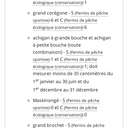
-1
grand corégone -
S
-6 et
C
-6
achigan à grande bouche et achigan
à petite bouche (toute
combinaison) -
S
-1 et
C
-1; doit
mesurer moins de 35 centimètres du
er
1
janvier au 30 juin et du
er
1
décembre au 31 décembre
Maskinongé -
S
-0 et
C
-0
grand brochet -
S