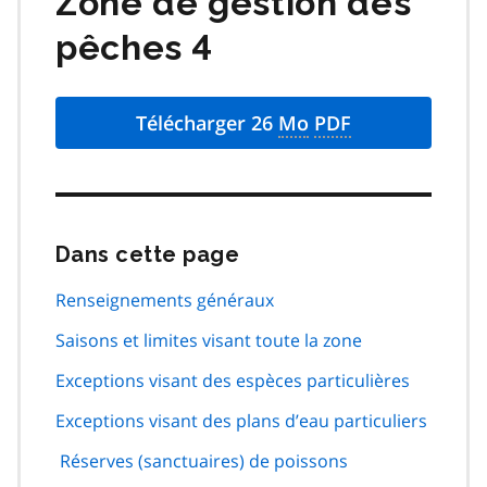
Zone de gestion des
pêches 4
Télécharger 26
Mo
PDF
Dans cette page
Passer
cette
navigation
Renseignements généraux
de
Saisons et limites visant toute la zone
page
Exceptions visant des espèces particulières
Exceptions visant des plans d’eau particuliers
Réserves (sanctuaires) de poissons