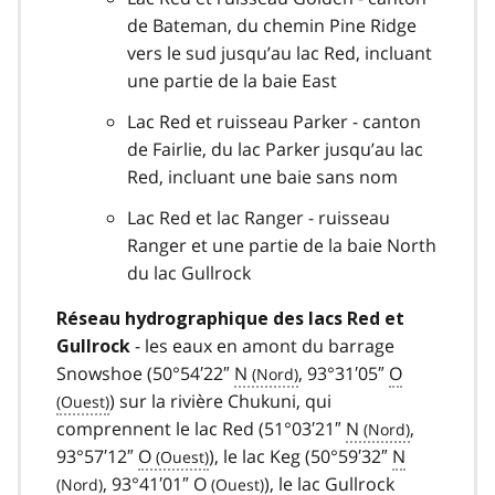
de Bateman, du chemin Pine Ridge
vers le sud jusqu’au lac Red, incluant
une partie de la baie East
Lac Red et ruisseau Parker - canton
de Fairlie, du lac Parker jusqu’au lac
Red, incluant une baie sans nom
Lac Red et lac Ranger - ruisseau
Ranger et une partie de la baie North
du lac Gullrock
Réseau hydrographique des lacs Red et
- les eaux en amont du barrage
Gullrock
Snowshoe (50°54′22″
N
, 93°31′05″
O
) sur la rivière Chukuni, qui
comprennent le lac Red (51°03′21″
N
,
93°57′12″
O
), le lac Keg (50°59′32″
N
, 93°41′01″
O
), le lac Gullrock