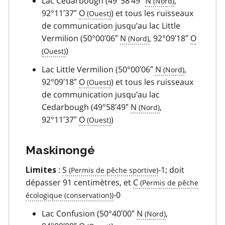
Lac Cedarbough (49°58′49″
N
,
92°11′37″
O
) et tous les ruisseaux
de communication jusqu’au lac Little
Vermilion (50°00′06″
N
, 92°09′18″
O
)
Lac Little Vermilion (50°00′06″
N
,
92°09′18″
O
) et tous les ruisseaux
de communication jusqu’au lac
Cedarbough (49°58′49″
N
,
92°11′37″
O
)
Maskinongé
:
S
-1; doit
Limites
dépasser 91 centimètres, et
C
-0
Lac Confusion (50°40′00″
N
,