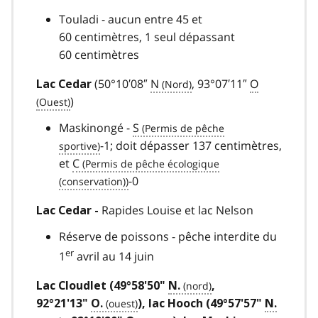
Touladi - aucun entre 45 et
60 centimètres, 1 seul dépassant
60 centimètres
(50°10′08″
N
, 93°07′11″
O
Lac Cedar
)
Maskinongé -
S
-1; doit dépasser 137 centimètres,
et
C
-0
Rapides Louise et lac Nelson
Lac Cedar -
Réserve de poissons - pêche interdite du
er
1
avril au 14 juin
Lac Cloudlet (49°58'50"
N.
,
92°21'13"
O.
), lac Hooch (49°57'57"
N.