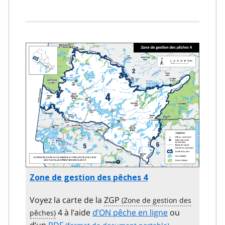
Image
Zone de gestion des pêches 4
Voyez la carte de la
ZGP
4 à l’aide
d’ON pêche en ligne
ou
d’un
PDF
.