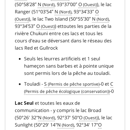
(50°58′28″
N
, 93°37′00″
O
), le lac
Ranger (51°03′54″
N
, 93°34′33″
O
), le lac Two Island (50°55′30″
N
,
93°34′53″
O
) ettoutes les parties de la
rivière Chukuni entre ces lacs et tous les
cours d’eau se déversant dans le réseau des
lacs Red et Gullrock
Seuls les leurres artificiels et 1 seul
hameçon sans barbes et à pointe unique
sont permis lors de la pêche au touladi.
Touladi -
S
-0 et
C
-0
et toutes les eaux de
Lac Seul
communication - y compris le lac Broad
(50°26' 32"
N
, 92°37' 50"
O
), le lac
Sunlight (50°29' 14"
N
, 92°34' 17"
O