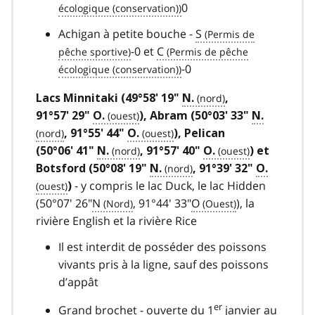
0
Achigan à petite bouche -
S
-0 et
C
-0
Lacs Minnitaki (49°58' 19"
N.
,
91°57' 29"
O.
), Abram (50°03' 33"
N.
, 91°55' 44"
O.
), Pelican
(50°06' 41"
N.
, 91°57' 40"
O.
) et
Botsford (50°08' 19"
N.
, 91°39' 32"
O.
- y compris le lac Duck, le lac Hidden
)
(50°07' 26"
N
, 91°44' 33"
O
), la
rivière English et la rivière Rice
Il est interdit de posséder des poissons
vivants pris à la ligne, sauf des poissons
d’appât
er
Grand brochet - ouverte du 1
janvier au