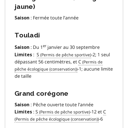
jaune)
: Fermée toute l’année
Saison
Touladi
er
: Du 1
janvier au 30 septembre
Saison
:
S
-2; 1 seul
Limites
dépassant 56 centimètres, et
C
-1; aucune limite
de taille
Grand corégone
: Pêche ouverte toute l’année
Saison
:
S
-12 et
C
Limites
-6