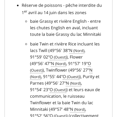
Réserve de poissons - pêche interdite du
er
1
avril au 14 juin dans les zones
baie Grassy et rivière English - entre
les chutes English en aval, incluant
toute la baie Grassy du lac Minnitaki
baie Twin et rivière Rice incluant les
lacs Twill (49°56' 38"
N
,
91°59' 02"
O
), Flower
(49°56' 47"
N
, 91°57' 19"
O
), Twinflower (49°56' 27"
N
, 91°55' 44"
O
), Purity et
Parnes (49°56' 27"
N
,
91°54' 23"
O
) et leurs eaux de
communication, le ruisseau
Twinflower et la baie Twin du lac
Minnitaki (49°57' 48"
N
,
91°52' 56"
O
) (collectivement