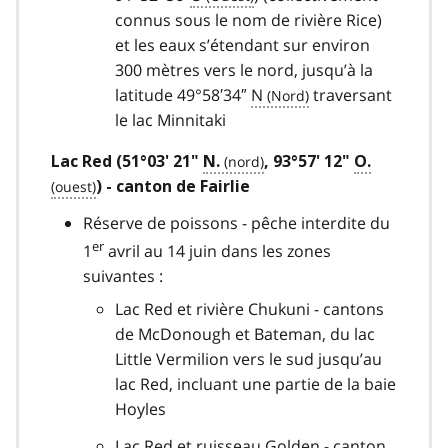
connus sous le nom de rivière Rice)
et les eaux s’étendant sur environ
300 mètres vers le nord, jusqu’à la
latitude 49°58′34″
N
traversant
le lac Minnitaki
Lac Red (51°03' 21"
N.
, 93°57' 12"
O.
) - canton de Fairlie
Réserve de poissons - pêche interdite du
er
1
avril au 14 juin dans les zones
suivantes :
Lac Red et rivière Chukuni - cantons
de McDonough et Bateman, du lac
Little Vermilion vers le sud jusqu’au
lac Red, incluant une partie de la baie
Hoyles
Lac Red et ruisseau Golden - canton