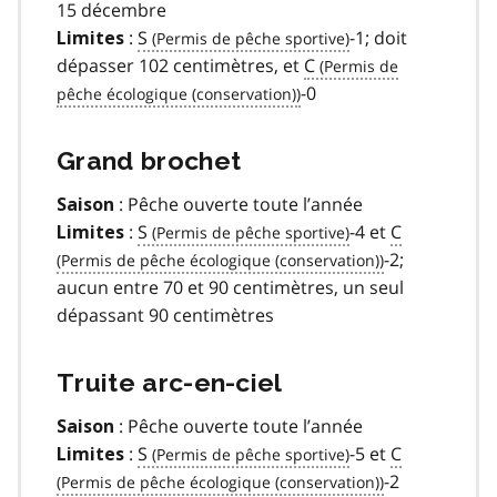
15 décembre
:
S
-1; doit
Limites
dépasser 102 centimètres, et
C
-0
Grand brochet
: Pêche ouverte toute l’année
Saison
:
S
-4 et
C
Limites
-2;
aucun entre 70 et 90 centimètres, un seul
dépassant 90 centimètres
Truite arc-en-ciel
: Pêche ouverte toute l’année
Saison
:
S
-5 et
C
Limites
-2