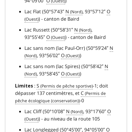
94°09′00″
O
)
Lac Flat (50°57′43″
N
, 93°57′12″
O
) - canton de Baird
Lac Russett (50°58′31″
N
,
93°55′45″
O
) - canton de Baird
Lac sans nom (lac Paul-Orr) (50°59′24″
N
, 93°56′02″
O
)
Lac sans nom (lac Spires) (50°58′42″
N
, 93°58′45″
O
)
:
S
-1; doit
Limites
dépasser 137 centimètres, et
C
-0
Lac Cliff (50°10′08″
N
, 93°17′60″
O
) - au niveau de la route 105
Lac Longlegged (50°45′00″, 94°05′00″
O