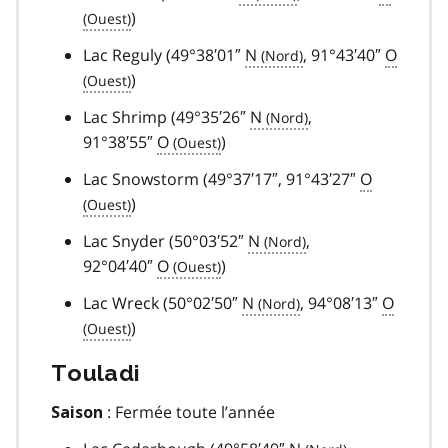
)
Lac Reguly (49°38′01″
N
, 91°43′40″
O
)
Lac Shrimp (49°35′26″
N
,
91°38′55″
O
)
Lac Snowstorm (49°37′17″, 91°43′27″
O
)
Lac Snyder (50°03′52″
N
,
92°04′40″
O
)
Lac Wreck (50°02′50″
N
, 94°08′13″
O
)
Touladi
: Fermée toute l’année
Saison