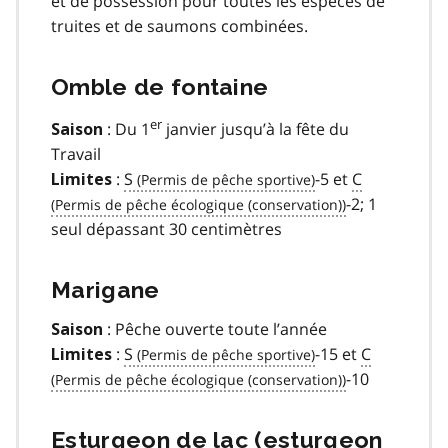
et de possession pour toutes les espèces de
truites et de saumons combinées.
Omble de fontaine
er
: Du 1
janvier jusqu’à la fête du
Saison
Travail
:
S
-5 et
C
Limites
-2; 1
seul dépassant 30 centimètres
Marigane
: Pêche ouverte toute l’année
Saison
:
S
-15 et
C
Limites
-10
Esturgeon de lac (esturgeon