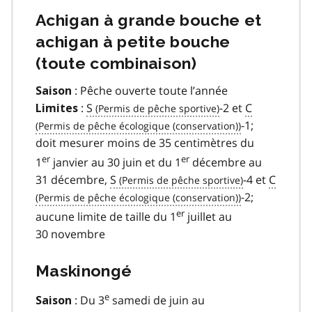
Achigan à grande bouche et
achigan à petite bouche
(toute combinaison)
: Pêche ouverte toute l’année
Saison
:
S
-2 et
C
Limites
-1;
doit mesurer moins de 35 centimètres du
er
er
1
janvier au 30 juin et du 1
décembre au
31 décembre,
S
-4 et
C
-2;
er
aucune limite de taille du 1
juillet au
30 novembre
Maskinongé
e
: Du 3
samedi de juin au
Saison