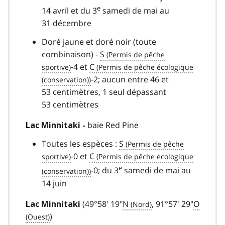
e
14 avril et du 3
samedi de mai au
31 décembre
Doré jaune et doré noir (toute
combinaison) -
S
-4 et
C
-2; aucun entre 46 et
53 centimètres, 1 seul dépassant
53 centimètres
baie Red Pine
Lac Minnitaki -
Toutes les espèces :
S
-0 et
C
e
-0; du 3
samedi de mai au
14 juin
(49°58' 19"
N
, 91°57' 29"
O
Lac Minnitaki
)