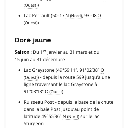
)
Lac Perrault (50°17′
N
, 93°08′
O
)
Doré jaune
er
: Du 1
janvier au 31 mars et du
Saison
15 juin au 31 décembre
Lac Graystone (49°59′11″, 91°02′38″
O
) - depuis la route 599 jusqu’à une
ligne traversant le lac Graystone à
91°03′13″
O
Ruisseau Post - depuis la base de la chute
dans la baie Post jusqu’au point de
latitude 49°55′36″
N
sur le lac
Sturgeon