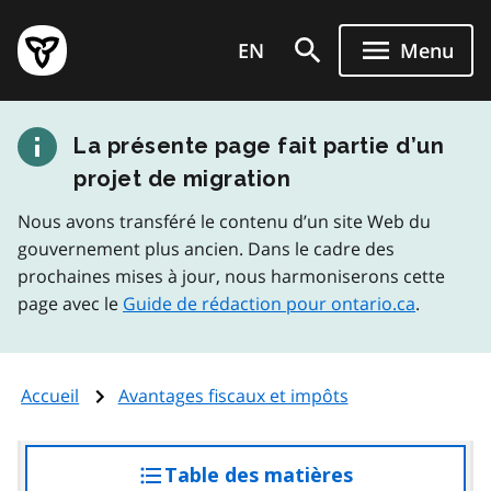
Aller
Page
au
EN
Menu
d'accueil
contenu
du
principal
gouvernement
La présente page fait partie d’un
de
l'Ontario
projet de migration
Nous avons transféré le contenu d’un site Web du
gouvernement plus ancien. Dans le cadre des
prochaines mises à jour, nous harmoniserons cette
page avec le
Guide de rédaction pour ontario.ca
.
Accueil
Avantages fiscaux et impôts
Table des matières
accéder