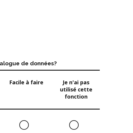
atalogue de données?
Facile à faire
Je n'ai pas
utilisé cette
fonction
Facile
Je
à
n'ai