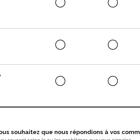
Difficile
Neutre
à
faire
Difficile
Neutre
à
faire
e
Difficile
Neutre
à
faire
 vous souhaitez que nous répondions à vos comm
au courant selon le ou les problèmes que vous signalez.