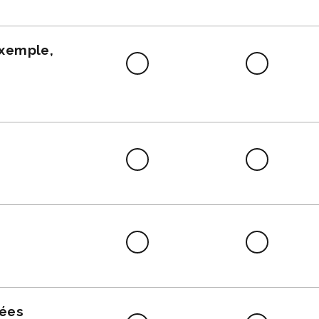
faire
exemple,
Difficile
Neutre
à
faire
Difficile
Neutre
à
faire
Difficile
Neutre
à
faire
nées