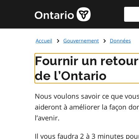
Aller
Reche
Page
au
d'accueil
contenu
du
principal
gouvernement
Accueil
Gouvernement
Données
de
l'Ontario
Fournir un retou
de l’Ontario
Nous voulons savoir ce que vou
aideront à améliorer la façon d
l’avenir.
Il vous faudra 2 à 3 minutes pou