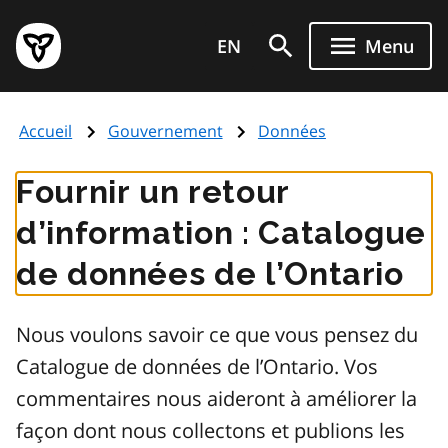
Aller
Page
au
EN
Menu
d'accueil
contenu
du
principal
gouvernement
Accueil
Gouvernement
Données
de
l'Ontario
Fournir un retour
d’information : Catalogue
de données de l’Ontario
Nous voulons savoir ce que vous pensez du
Catalogue de données de l’Ontario. Vos
commentaires nous aideront à améliorer la
façon dont nous collectons et publions les