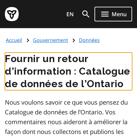
Aller
Page
au
EN
Menu
d'accueil
contenu
du
principal
gouvernement
Accueil
Gouvernement
Données
de
l'Ontario
Fournir un retour
d’information : Catalogue
de données de l’Ontario
Nous voulons savoir ce que vous pensez du
Catalogue de données de l’Ontario. Vos
commentaires nous aideront à améliorer la
façon dont nous collectons et publions les