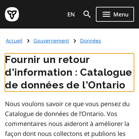
Aller
Page
au
EN
Menu
d'accueil
contenu
du
principal
gouvernement
Accueil
Gouvernement
Données
de
l'Ontario
Fournir un retour
d’information : Catalogue
de données de l’Ontario
Nous voulons savoir ce que vous pensez du
Catalogue de données de l’Ontario. Vos
commentaires nous aideront à améliorer la
façon dont nous collectons et publions les