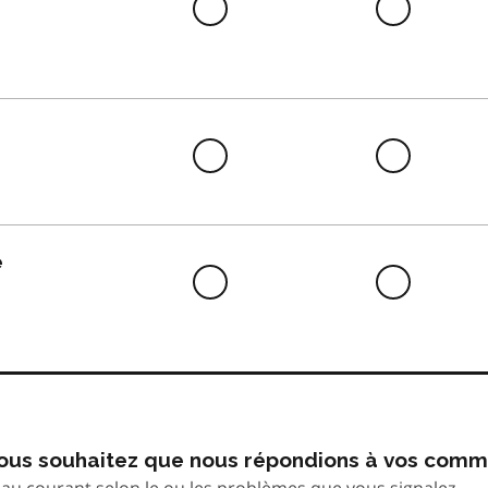
Difficile
Neutre
à
faire
Difficile
Neutre
à
faire
e
Difficile
Neutre
à
faire
 vous souhaitez que nous répondions à vos comm
au courant selon le ou les problèmes que vous signalez.