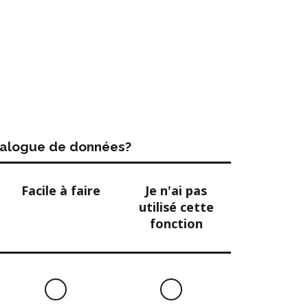
atalogue de données?
Facile à faire
Je n'ai pas
utilisé cette
fonction
Facile
Je
à
n'ai