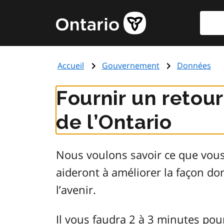
Aller
Reche
Page
au
d'accueil
contenu
du
principal
gouvernement
Accueil
Gouvernement
Données
de
l'Ontario
Fournir un retou
de l’Ontario
Nous voulons savoir ce que vou
aideront à améliorer la façon d
l’avenir.
Il vous faudra 2 à 3 minutes pou