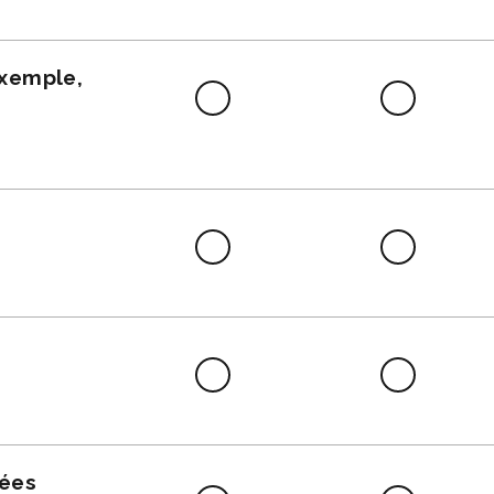
faire
exemple,
Difficile
Neutre
à
faire
Difficile
Neutre
à
faire
Difficile
Neutre
à
faire
nées