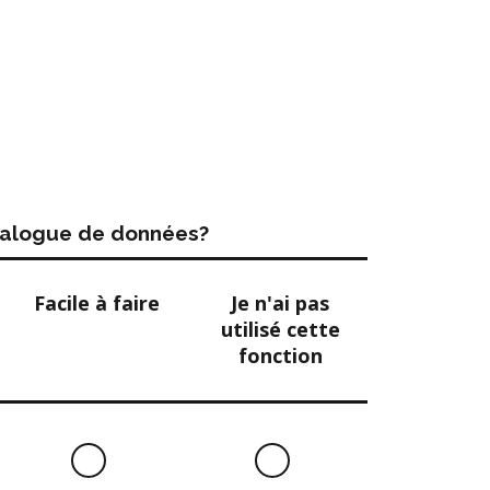
atalogue de données?
Facile à faire
Je n'ai pas
utilisé cette
fonction
Facile
Je
à
n'ai