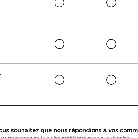
Difficile
Neutre
à
faire
Difficile
Neutre
à
faire
e
Difficile
Neutre
à
faire
 vous souhaitez que nous répondions à vos comm
au courant selon le ou les problèmes que vous signalez.