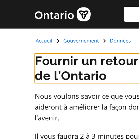
Aller
Reche
Page
au
d'accueil
contenu
du
principal
gouvernement
Accueil
Gouvernement
Données
de
l'Ontario
Fournir un retou
de l’Ontario
Nous voulons savoir ce que vou
aideront à améliorer la façon d
l’avenir.
Il vous faudra 2 à 3 minutes pou