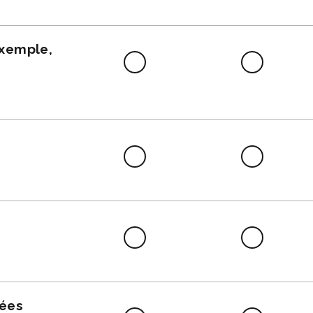
faire
exemple,
Difficile
Neutre
à
faire
Difficile
Neutre
à
faire
Difficile
Neutre
à
faire
nées