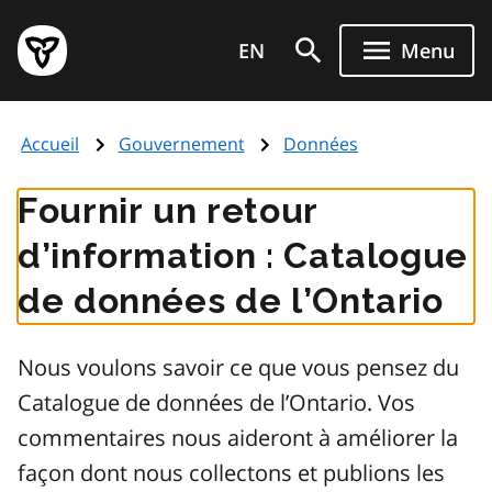
Aller
Page
au
EN
Menu
d'accueil
contenu
du
principal
gouvernement
Accueil
Gouvernement
Données
de
l'Ontario
Fournir un retour
d’information : Catalogue
de données de l’Ontario
Nous voulons savoir ce que vous pensez du
Catalogue de données de l’Ontario. Vos
commentaires nous aideront à améliorer la
façon dont nous collectons et publions les