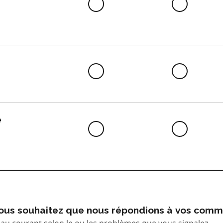
Difficile
Neutre
à
faire
Difficile
Neutre
à
faire
e
Difficile
Neutre
à
faire
 vous souhaitez que nous répondions à vos comm
au courant selon le ou les problèmes que vous signalez.