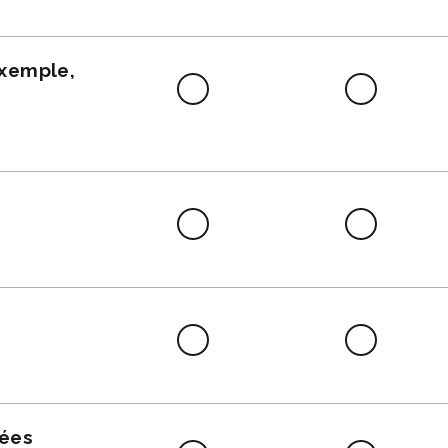
faire
exemple,
Difficile
Neutre
à
faire
Difficile
Neutre
à
faire
Difficile
Neutre
à
faire
nées