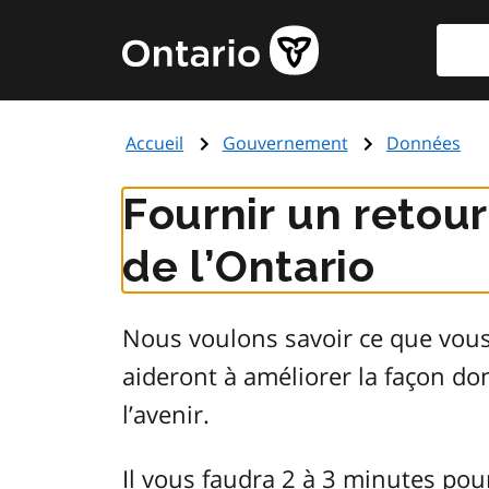
Aller
Reche
Page
au
d'accueil
contenu
du
principal
gouvernement
Accueil
Gouvernement
Données
de
l'Ontario
Fournir un retou
de l’Ontario
Nous voulons savoir ce que vou
aideront à améliorer la façon d
l’avenir.
Il vous faudra 2 à 3 minutes pou