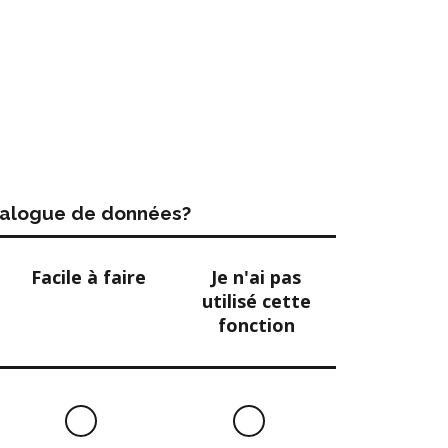
atalogue de données?
Facile à faire
Je n'ai pas
utilisé cette
fonction
Facile
Je
à
n'ai