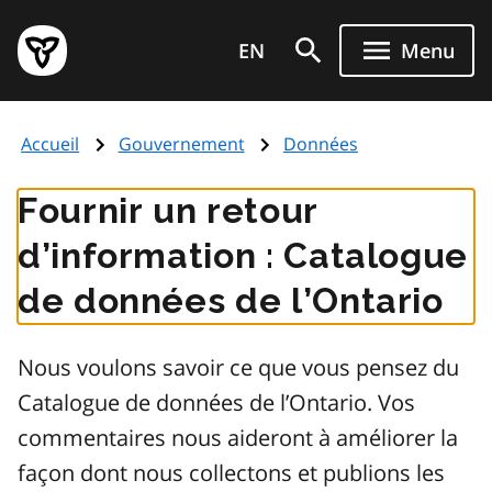
Aller
Page
au
EN
Menu
d'accueil
contenu
du
principal
gouvernement
Accueil
Gouvernement
Données
de
l'Ontario
Fournir un retour
d’information : Catalogue
de données de l’Ontario
Nous voulons savoir ce que vous pensez du
Catalogue de données de l’Ontario. Vos
commentaires nous aideront à améliorer la
façon dont nous collectons et publions les