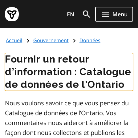
Aller
Page
au
EN
Menu
d'accueil
contenu
du
principal
gouvernement
Accueil
Gouvernement
Données
de
l'Ontario
Fournir un retour
d’information : Catalogue
de données de l’Ontario
Nous voulons savoir ce que vous pensez du
Catalogue de données de l’Ontario. Vos
commentaires nous aideront à améliorer la
façon dont nous collectons et publions les