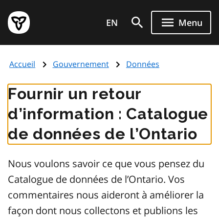
Aller
Page
au
EN
Menu
d'accueil
contenu
du
principal
gouvernement
Accueil
Gouvernement
Données
de
l'Ontario
Fournir un retour
d’information : Catalogue
de données de l’Ontario
Nous voulons savoir ce que vous pensez du
Catalogue de données de l’Ontario. Vos
commentaires nous aideront à améliorer la
façon dont nous collectons et publions les