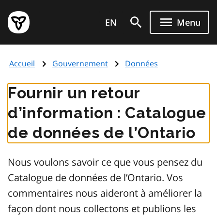
Aller
Page
au
EN
Menu
d'accueil
contenu
du
principal
gouvernement
Accueil
Gouvernement
Données
de
l'Ontario
Fournir un retour
d’information : Catalogue
de données de l’Ontario
Nous voulons savoir ce que vous pensez du
Catalogue de données de l’Ontario. Vos
commentaires nous aideront à améliorer la
façon dont nous collectons et publions les