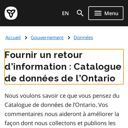
Aller
Page
au
EN
Menu
d'accueil
contenu
du
principal
gouvernement
Accueil
Gouvernement
Données
de
l'Ontario
Fournir un retour
d’information : Catalogue
de données de l’Ontario
Nous voulons savoir ce que vous pensez du
Catalogue de données de l’Ontario. Vos
commentaires nous aideront à améliorer la
façon dont nous collectons et publions les