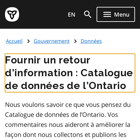
Aller
Page
au
EN
Menu
d'accueil
contenu
du
principal
gouvernement
Accueil
Gouvernement
Données
de
l'Ontario
Fournir un retour
d’information : Catalogue
de données de l’Ontario
Nous voulons savoir ce que vous pensez du
Catalogue de données de l’Ontario. Vos
commentaires nous aideront à améliorer la
façon dont nous collectons et publions les