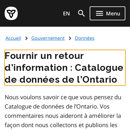
Aller
Page
au
EN
Menu
d'accueil
contenu
du
principal
gouvernement
Accueil
Gouvernement
Données
de
l'Ontario
Fournir un retour
d’information : Catalogue
de données de l’Ontario
Nous voulons savoir ce que vous pensez du
Catalogue de données de l’Ontario. Vos
commentaires nous aideront à améliorer la
façon dont nous collectons et publions les