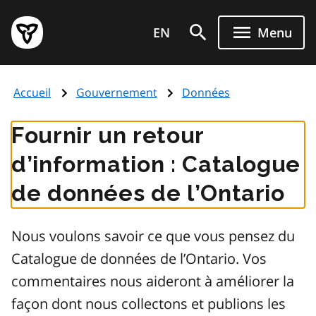
Aller
Page
au
EN
Menu
d'accueil
contenu
du
principal
gouvernement
Accueil
Gouvernement
Données
de
l'Ontario
Fournir un retour
d’information : Catalogue
de données de l’Ontario
Nous voulons savoir ce que vous pensez du
Catalogue de données de l’Ontario. Vos
commentaires nous aideront à améliorer la
façon dont nous collectons et publions les